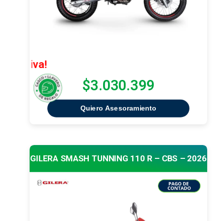
¡Oferta Ex
$3.030.399
Quiero Asesoramiento
GILERA SMASH TUNNING 110 R – CBS – 2026